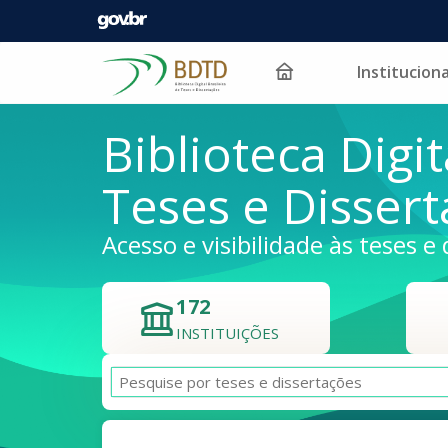
Instituciona
Pular para o conteúdo
Biblioteca Digit
Teses e Disser
Acesso e visibilidade às teses e 
172
INSTITUIÇÕES