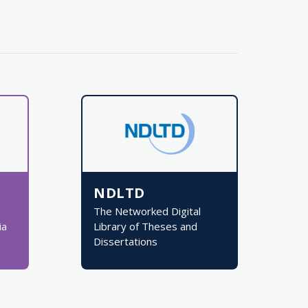
NDLTD
The Networked Digital
ia
Library of Theses and
Dissertations