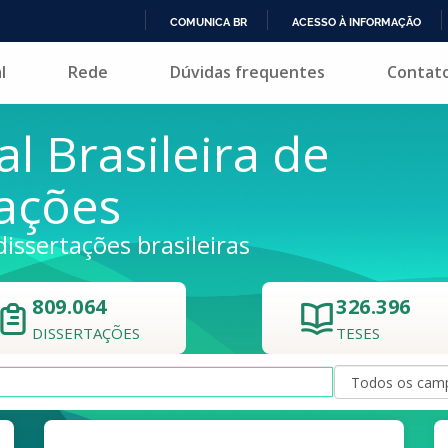
COMUNICA BR
ACESSO À INFORMAÇÃO
IR
l
Rede
Dúvidas frequentes
Contat
PARA
O
CONTEÚDO
al Brasileira de
tações
dissertações brasileiras
809.064
326.396
DISSERTAÇÕES
TESES