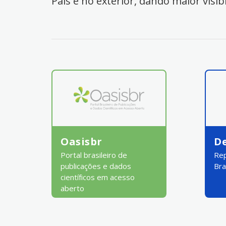
País e no exterior, dando maior visib
Oasisbr
D
Portal brasileiro de
Rep
publicações e dados
Bra
científicos em acesso
aberto