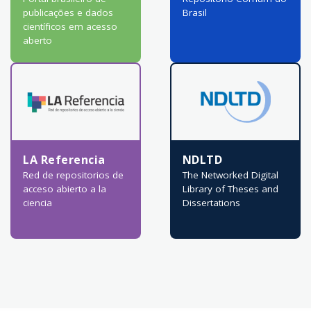
publicações e dados
Brasil
científicos em acesso
aberto
LA Referencia
NDLTD
Red de repositorios de
The Networked Digital
acceso abierto a la
Library of Theses and
ciencia
Dissertations