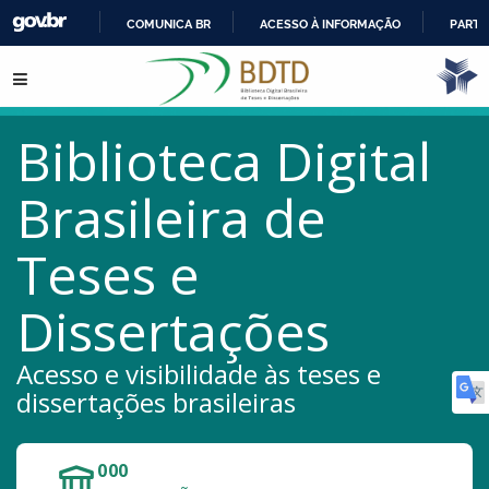
COMUNICA BR
ACESSO À INFORMAÇÃO
PARTI
IR
Pular para o conteúdo
PARA
O
CONTEÚDO
Biblioteca Digital
Brasileira de
Teses e
Dissertações
Acesso e visibilidade às teses e
dissertações brasileiras
171