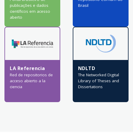
publicações e dados
Brasil
científicos em acesso
aberto
LA Referencia
NDLTD
Red de repositorios de
The Networked Digital
acceso abierto a la
Library of Theses and
ciencia
Dissertations