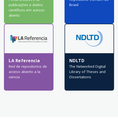
publicações e dados
Brasil
científicos em acesso
aberto
LA Referencia
NDLTD
Red de repositorios de
The Networked Digital
acceso abierto a la
Library of Theses and
ciencia
Dissertations