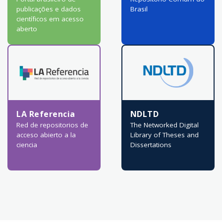
publicações e dados
Brasil
científicos em acesso
aberto
LA Referencia
NDLTD
Red de repositorios de
The Networked Digital
acceso abierto a la
Library of Theses and
ciencia
Dissertations