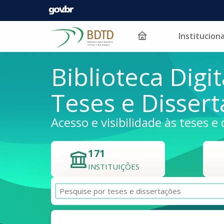
Instituciona
Pular para o conteúdo
Biblioteca Digit
Teses e Disser
Acesso e visibilidade às teses e 
171
INSTITUIÇÕES