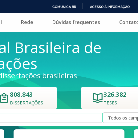
COMUNICA BR
ACESSO À INFORMAÇÃO
IR
l
Rede
Dúvidas frequentes
Contat
PARA
O
CONTEÚDO
al Brasileira de
tações
dissertações brasileiras
808.843
326.382
DISSERTAÇÕES
TESES