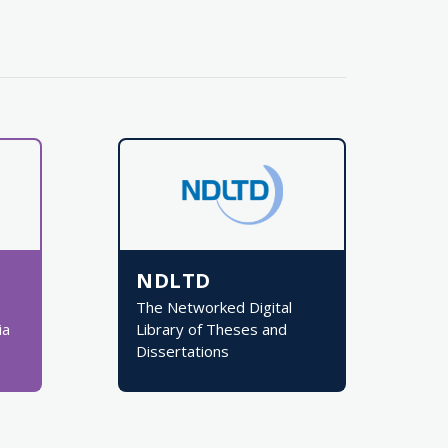
NDLTD
The Networked Digital
ia
Library of Theses and
Dissertations