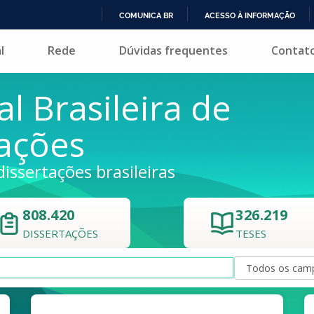
COMUNICA BR
ACESSO À INFORMAÇÃO
IR
l
Rede
Dúvidas frequentes
Contat
PARA
O
CONTEÚDO
al Brasileira de
tações
dissertações brasileiras
808.420
326.219
DISSERTAÇÕES
TESES