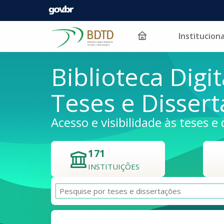
Instituciona
Pular para o conteúdo
Biblioteca Digit
Teses e Disser
Acesso e visibilidade às teses e 
171
INSTITUIÇÕES