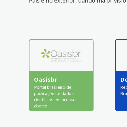
País e no exterior, dando maior visib
Oasisbr
D
Portal brasileiro de
Rep
publicações e dados
Bra
científicos em acesso
aberto