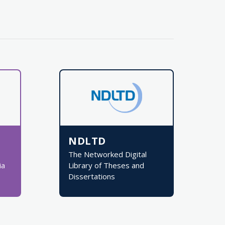
NDLTD
The Networked Digital
ia
Library of Theses and
Dissertations