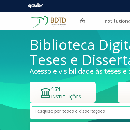
Instituciona
Pular para o conteúdo
Biblioteca Digit
Teses e Disser
Acesso e visibilidade às teses e 
171
INSTITUIÇÕES