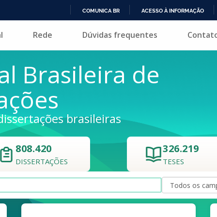
COMUNICA BR
ACESSO À INFORMAÇÃO
IR
l
Rede
Dúvidas frequentes
Contat
PARA
O
CONTEÚDO
al Brasileira de
tações
dissertações brasileiras
808.420
326.219
DISSERTAÇÕES
TESES