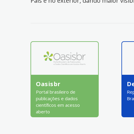
País e no exterior, dando maior visib
Oasisbr
D
Portal brasileiro de
Rep
publicações e dados
Bra
científicos em acesso
aberto