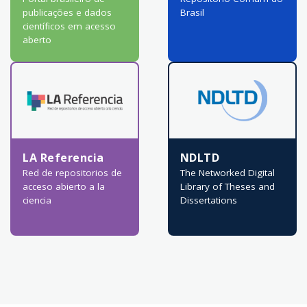
publicações e dados
Brasil
científicos em acesso
aberto
LA Referencia
NDLTD
Red de repositorios de
The Networked Digital
acceso abierto a la
Library of Theses and
ciencia
Dissertations