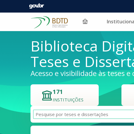
Instituciona
Pular para o conteúdo
Biblioteca Digit
Teses e Disser
Acesso e visibilidade às teses e 
171
INSTITUIÇÕES