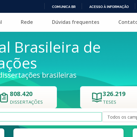
COMUNICA BR
ACESSO À INFORMAÇÃO
IR
l
Rede
Dúvidas frequentes
Contat
PARA
O
CONTEÚDO
al Brasileira de
tações
dissertações brasileiras
808.420
326.219
DISSERTAÇÕES
TESES