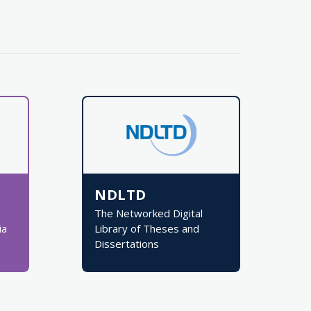
NDLTD
The Networked Digital
ia
Library of Theses and
Dissertations