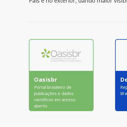
País e no exterior, dando maior visib
Oasisbr
D
Portal brasileiro de
Rep
publicações e dados
Bra
científicos em acesso
aberto