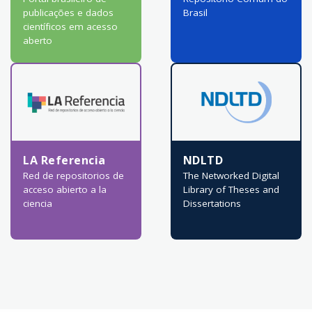
publicações e dados
Brasil
científicos em acesso
aberto
LA Referencia
NDLTD
Red de repositorios de
The Networked Digital
acceso abierto a la
Library of Theses and
ciencia
Dissertations