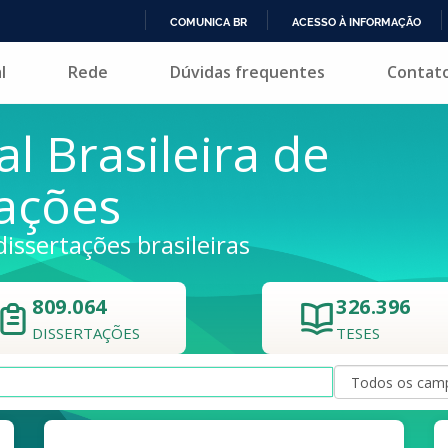
COMUNICA BR
ACESSO À INFORMAÇÃO
IR
l
Rede
Dúvidas frequentes
Contat
PARA
O
CONTEÚDO
al Brasileira de
tações
dissertações brasileiras
809.064
326.396
DISSERTAÇÕES
TESES