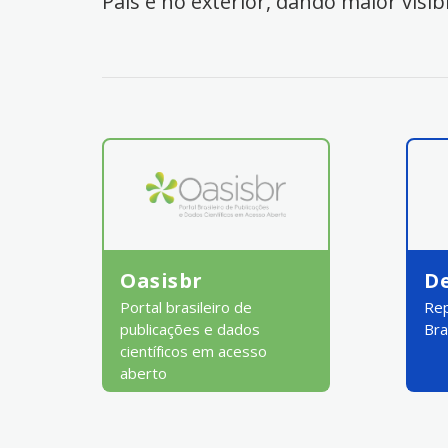
País e no exterior, dando maior visib
Oasisbr
D
Portal brasileiro de
Rep
publicações e dados
Bra
científicos em acesso
aberto