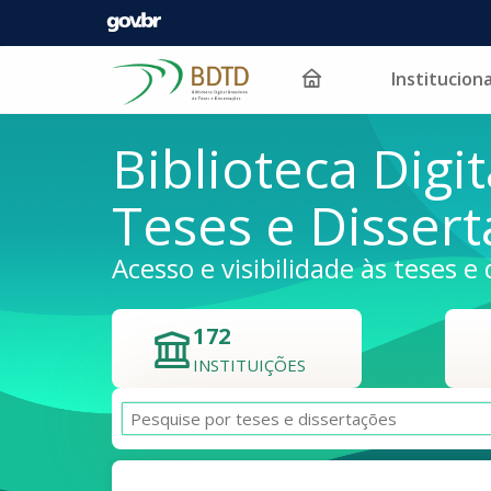
Instituciona
Pular para o conteúdo
Biblioteca Digit
Teses e Disser
Acesso e visibilidade às teses e 
172
INSTITUIÇÕES