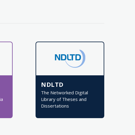
NDLTD
The Networked Digital
ia
Library of Theses and
Dissertations