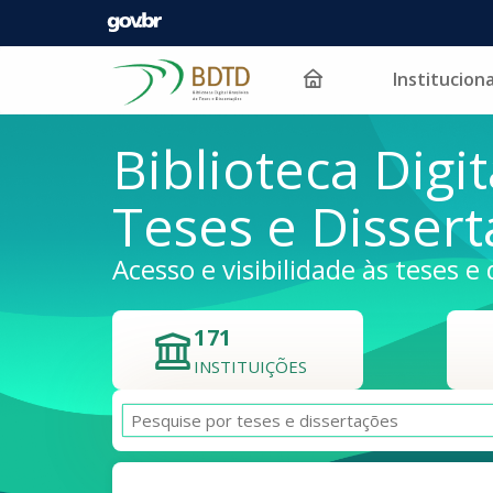
Instituciona
Pular para o conteúdo
Biblioteca Digit
Teses e Disser
Acesso e visibilidade às teses e 
171
INSTITUIÇÕES