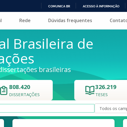
COMUNICA BR
ACESSO À INFORMAÇÃO
IR
l
Rede
Dúvidas frequentes
Contat
PARA
O
CONTEÚDO
al Brasileira de
tações
dissertações brasileiras
808.420
326.219
DISSERTAÇÕES
TESES