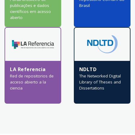
publicações e dados
Brasil
científicos em acesso
aberto
LA Referencia
NDLTD
Red de repositorios de
The Networked Digital
acceso abierto a la
Library of Theses and
ciencia
Dissertations