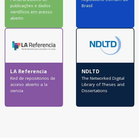
publicações e dados
Brasil
científicos em acesso
aberto
LA Referencia
NDLTD
Red de repositorios de
The Networked Digital
acceso abierto a la
Library of Theses and
ciencia
Dissertations