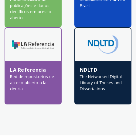
publicações e dados
Brasil
científicos em acesso
aberto
LA Referencia
NDLTD
Red de repositorios de
The Networked Digital
acceso abierto a la
Library of Theses and
ciencia
Dissertations