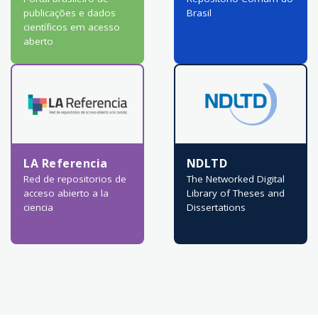
publicações e dados
Brasil
científicos em acesso
aberto
LA Referencia
NDLTD
Red de repositorios de
The Networked Digital
acceso abierto a la
Library of Theses and
ciencia
Dissertations