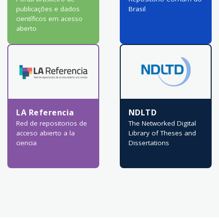
publicações e dados
Brasil
científicos em acesso
aberto
LA Referencia
NDLTD
Red de repositorios de
The Networked Digital
acceso abierto a la
Library of Theses and
ciencia
Dissertations