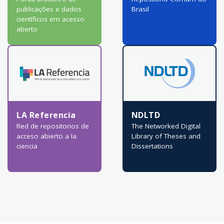
publicações e dados
Brasil
científicos em acesso
aberto
LA Referencia
NDLTD
Red de repositorios de
The Networked Digital
acceso abierto a la
Library of Theses and
ciencia
Dissertations