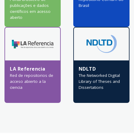
publicações e dados
Brasil
científicos em acesso
aberto
LA Referencia
NDLTD
Red de repositorios de
The Networked Digital
acceso abierto a la
Library of Theses and
ciencia
Dissertations