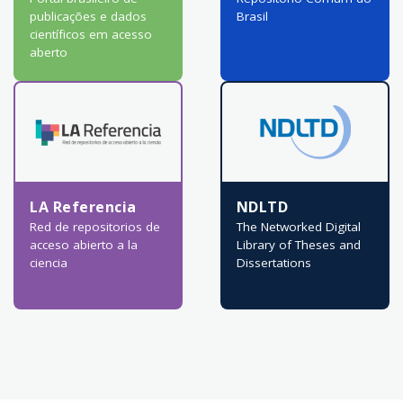
publicações e dados
Brasil
científicos em acesso
aberto
LA Referencia
NDLTD
Red de repositorios de
The Networked Digital
acceso abierto a la
Library of Theses and
ciencia
Dissertations