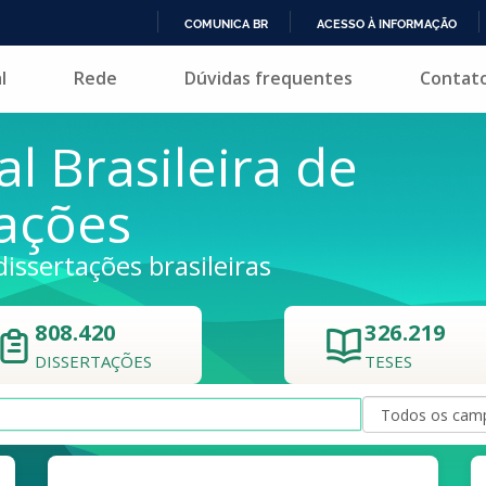
COMUNICA BR
ACESSO À INFORMAÇÃO
IR
l
Rede
Dúvidas frequentes
Contat
PARA
O
CONTEÚDO
al Brasileira de
tações
dissertações brasileiras
808.420
326.219
DISSERTAÇÕES
TESES