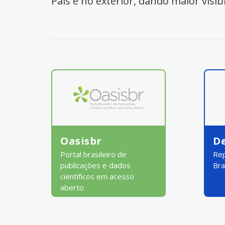
País e no exterior, dando maior visib
Oasisbr
D
Portal brasileiro de
Rep
publicações e dados
Bra
científicos em acesso
aberto