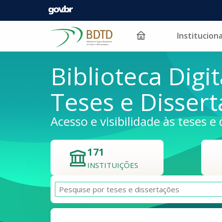
Instituciona
Pular para o conteúdo
Biblioteca Digit
Teses e Disser
Acesso e visibilidade às teses e 
171
INSTITUIÇÕES