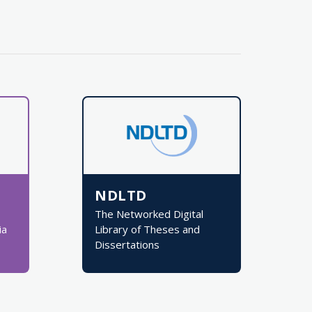
NDLTD
The Networked Digital
ia
Library of Theses and
Dissertations