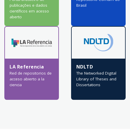
publicações e dados
Brasil
científicos em acesso
aberto
LA Referencia
NDLTD
Red de repositorios de
The Networked Digital
acceso abierto a la
Library of Theses and
ciencia
Dissertations