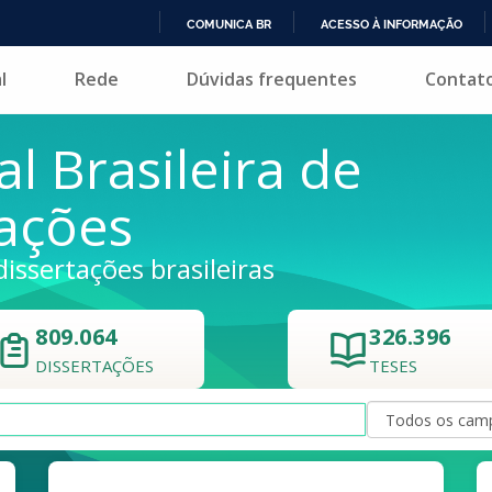
COMUNICA BR
ACESSO À INFORMAÇÃO
IR
l
Rede
Dúvidas frequentes
Contat
PARA
O
CONTEÚDO
al Brasileira de
tações
dissertações brasileiras
809.064
326.396
DISSERTAÇÕES
TESES