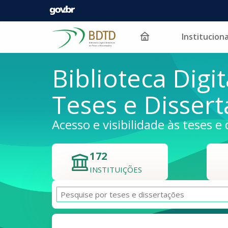
Instituciona
Pular para o conteúdo
Biblioteca Digit
Teses e Disser
Acesso e visibilidade às teses e 
172
INSTITUIÇÕES