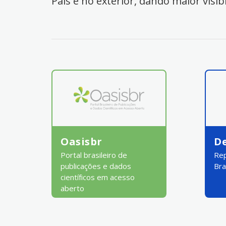
País e no exterior, dando maior visib
Oasisbr
D
Portal brasileiro de
Rep
publicações e dados
Bra
científicos em acesso
aberto