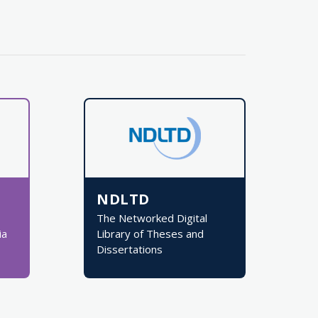
NDLTD
The Networked Digital
ia
Library of Theses and
Dissertations