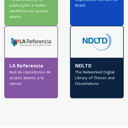
publicações e dados
Brasil
científicos em acesso
aberto
LA Referencia
NDLTD
Red de repositorios de
The Networked Digital
acceso abierto a la
Library of Theses and
ciencia
Dissertations