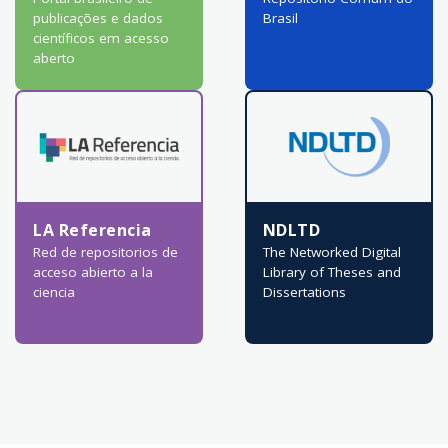
publicações e dados
Brasil
científicos em acesso
aberto
LA Referencia
NDLTD
Red de repositorios de
The Networked Digital
acceso abierto a la
Library of Theses and
ciencia
Dissertations