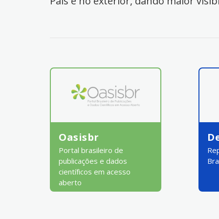
País e no exterior, dando maior visib
Oasisbr
D
Portal brasileiro de
Rep
publicações e dados
Bra
científicos em acesso
aberto