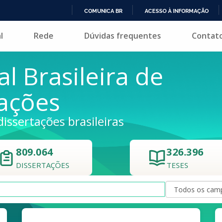
COMUNICA BR
ACESSO À INFORMAÇÃO
IR
l
Rede
Dúvidas frequentes
Contat
PARA
O
CONTEÚDO
al Brasileira de
tações
dissertações brasileiras
809.064
326.396
DISSERTAÇÕES
TESES