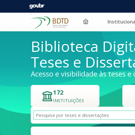
Instituciona
Pular para o conteúdo
Biblioteca Digit
Teses e Disser
Acesso e visibilidade às teses e 
172
INSTITUIÇÕES