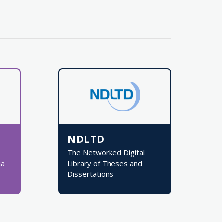
NDLTD
The Networked Digital
ia
Library of Theses and
Dissertations