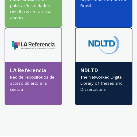
publicações e dados
Brasil
científicos em acesso
aberto
LA Referencia
NDLTD
Red de repositorios de
The Networked Digital
acceso abierto a la
Library of Theses and
ciencia
Dissertations