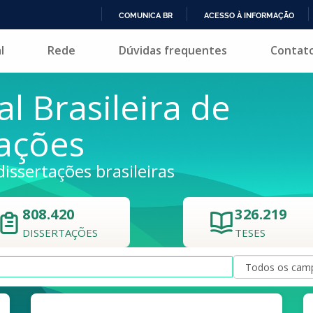
COMUNICA BR
ACESSO À INFORMAÇÃO
IR
l
Rede
Dúvidas frequentes
Contat
PARA
O
CONTEÚDO
al Brasileira de
tações
dissertações brasileiras
808.420
326.219
DISSERTAÇÕES
TESES