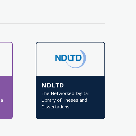
NDLTD
The Networked Digital
ia
Library of Theses and
Dissertations