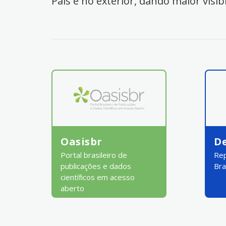
País e no exterior, dando maior visib
Oasisbr
D
Portal brasileiro de
Rep
publicações e dados
Bra
científicos em acesso
aberto