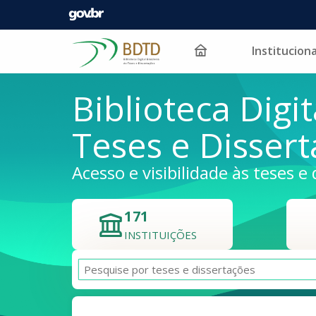
Instituciona
Pular para o conteúdo
Biblioteca Digit
Teses e Disser
Acesso e visibilidade às teses e 
171
INSTITUIÇÕES