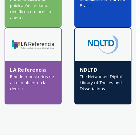
publicações e dados
Brasil
científicos em acesso
aberto
LA Referencia
NDLTD
Red de repositorios de
The Networked Digital
acceso abierto a la
Library of Theses and
ciencia
Dissertations