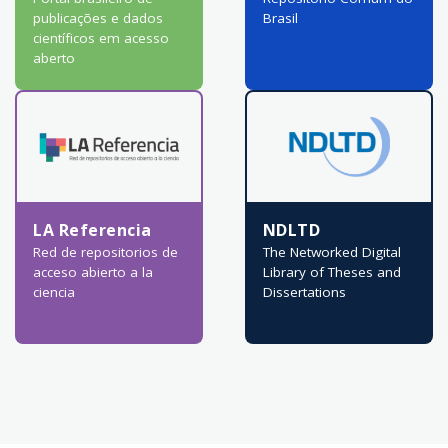
publicações e dados
Brasil
científicos em acesso
aberto
LA Referencia
NDLTD
Red de repositorios de
The Networked Digital
acceso abierto a la
Library of Theses and
ciencia
Dissertations