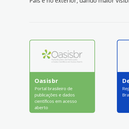
País e no exterior, dando maior visib
Oasisbr
D
Portal brasileiro de
Rep
publicações e dados
Bra
científicos em acesso
aberto