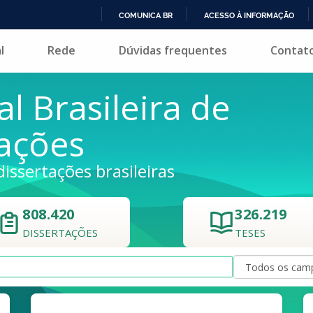
COMUNICA BR
ACESSO À INFORMAÇÃO
IR
l
Rede
Dúvidas frequentes
Contat
PARA
O
CONTEÚDO
al Brasileira de
tações
dissertações brasileiras
808.420
326.219
DISSERTAÇÕES
TESES