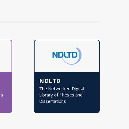
NDLTD
The Networked Digital
ia
Library of Theses and
Dissertations