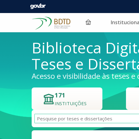
Instituciona
Pular para o conteúdo
Biblioteca Digit
Teses e Disser
Acesso e visibilidade às teses e 
171
INSTITUIÇÕES