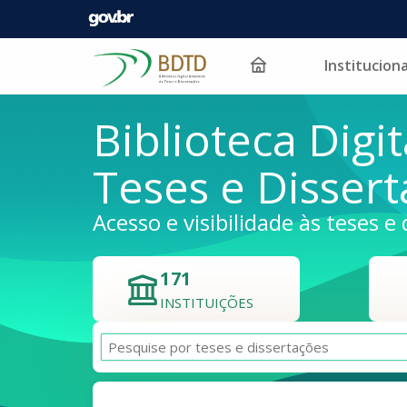
Instituciona
Pular para o conteúdo
Biblioteca Digit
Teses e Disser
Acesso e visibilidade às teses e 
171
INSTITUIÇÕES