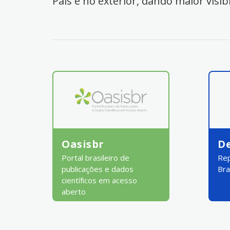
País e no exterior, dando maior visib
Oasisbr
D
Portal brasileiro de
Rep
publicações e dados
Bra
científicos em acesso
aberto