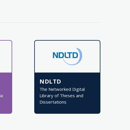
NDLTD
The Networked Digital
ia
Library of Theses and
Dissertations