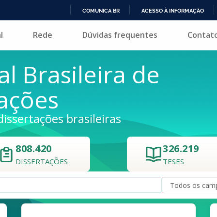
COMUNICA BR
ACESSO À INFORMAÇÃO
IR
l
Rede
Dúvidas frequentes
Contat
PARA
O
CONTEÚDO
al Brasileira de
tações
dissertações brasileiras
808.420
326.219
DISSERTAÇÕES
TESES