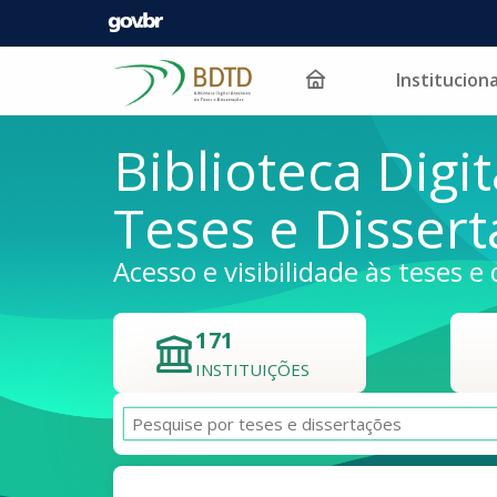
Instituciona
Pular para o conteúdo
Biblioteca Digit
Teses e Disser
Acesso e visibilidade às teses e 
171
INSTITUIÇÕES