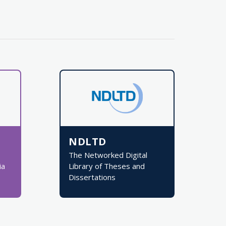
NDLTD
The Networked Digital
ia
Library of Theses and
Dissertations