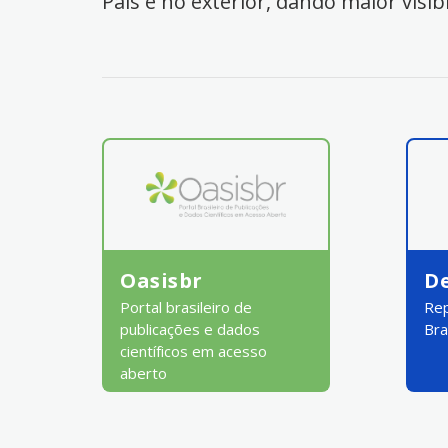
País e no exterior, dando maior visib
Oasisbr
D
Portal brasileiro de
Rep
publicações e dados
Bra
científicos em acesso
aberto