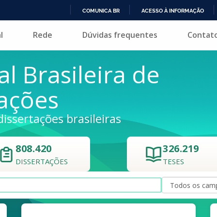
COMUNICA BR
ACESSO À INFORMAÇÃO
IR
l
Rede
Dúvidas frequentes
Contat
PARA
O
CONTEÚDO
al Brasileira de
tações
dissertações brasileiras
808.420
326.219
DISSERTAÇÕES
TESES