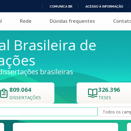
COMUNICA BR
ACESSO À INFORMAÇÃO
IR
l
Rede
Dúvidas frequentes
Contat
PARA
O
CONTEÚDO
al Brasileira de
tações
dissertações brasileiras
809.064
326.396
DISSERTAÇÕES
TESES