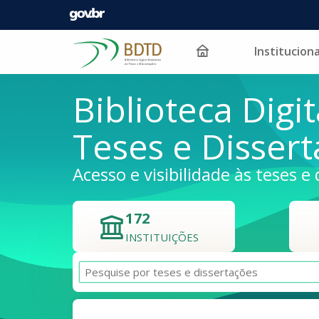
Instituciona
Pular para o conteúdo
Biblioteca Digit
Teses e Disser
Acesso e visibilidade às teses e 
172
INSTITUIÇÕES