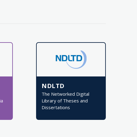
NDLTD
The Networked Digital
ia
Library of Theses and
Dissertations