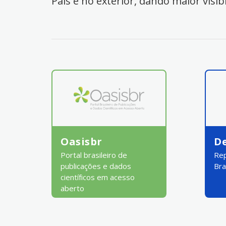
País e no exterior, dando maior visib
Oasisbr
D
Portal brasileiro de
Rep
publicações e dados
Bra
científicos em acesso
aberto