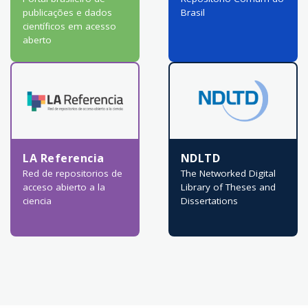
publicações e dados
Brasil
científicos em acesso
aberto
LA Referencia
NDLTD
Red de repositorios de
The Networked Digital
acceso abierto a la
Library of Theses and
ciencia
Dissertations