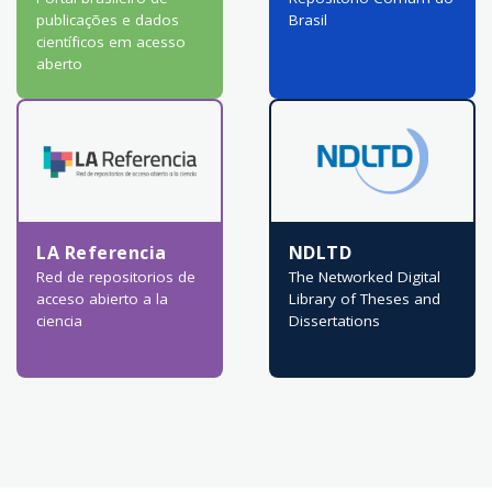
publicações e dados
Brasil
científicos em acesso
aberto
LA Referencia
NDLTD
Red de repositorios de
The Networked Digital
acceso abierto a la
Library of Theses and
ciencia
Dissertations