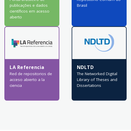
publicações e dados
Brasil
científicos em acesso
aberto
LA Referencia
NDLTD
Red de repositorios de
The Networked Digital
acceso abierto a la
Library of Theses and
ciencia
Dissertations