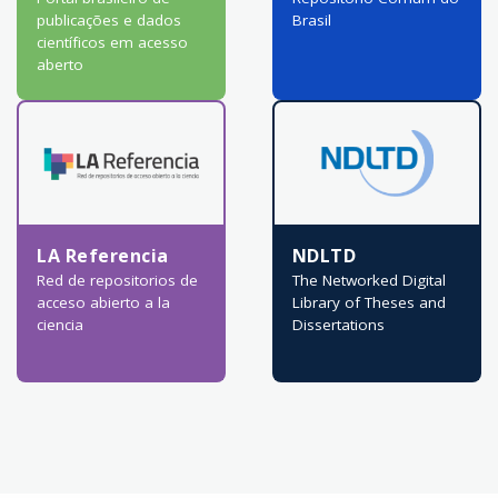
publicações e dados
Brasil
científicos em acesso
aberto
LA Referencia
NDLTD
Red de repositorios de
The Networked Digital
acceso abierto a la
Library of Theses and
ciencia
Dissertations