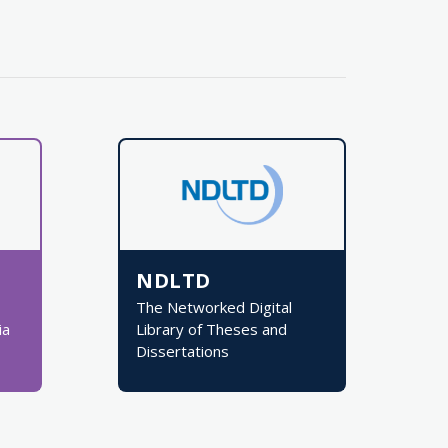
NDLTD
The Networked Digital
ia
Library of Theses and
Dissertations