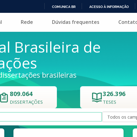
COMUNICA BR
ACESSO À INFORMAÇÃO
IR
l
Rede
Dúvidas frequentes
Contat
PARA
O
CONTEÚDO
al Brasileira de
tações
dissertações brasileiras
809.064
326.396
DISSERTAÇÕES
TESES