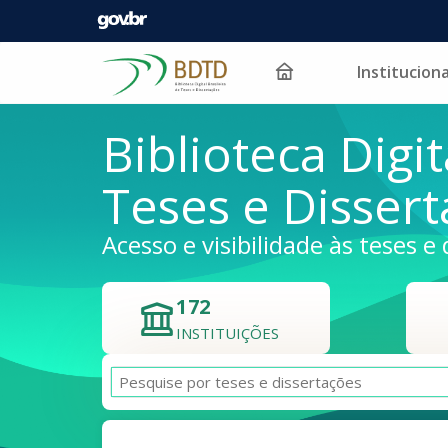
Instituciona
Pular para o conteúdo
Biblioteca Digit
Teses e Disser
Acesso e visibilidade às teses e 
172
INSTITUIÇÕES