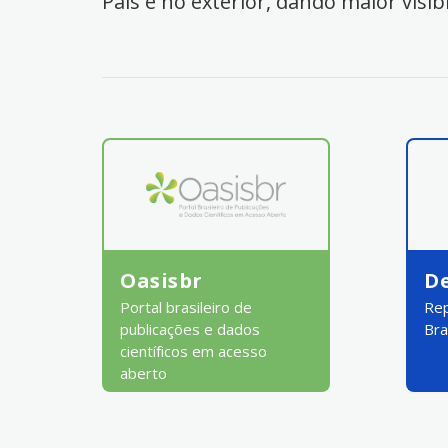
País e no exterior, dando maior visib
Oasisbr
D
Portal brasileiro de
Rep
publicações e dados
Bra
científicos em acesso
aberto