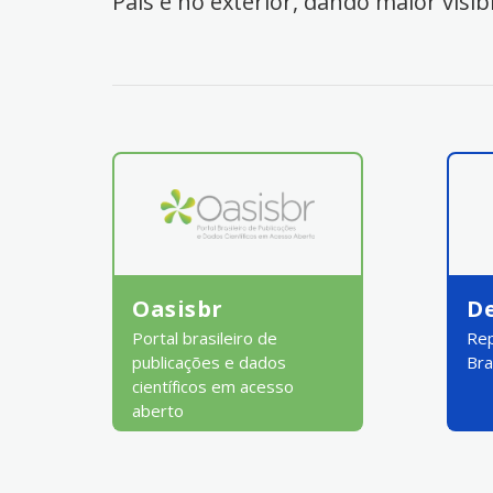
País e no exterior, dando maior visib
Oasisbr
D
Portal brasileiro de
Rep
publicações e dados
Bra
científicos em acesso
aberto