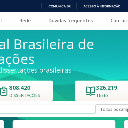
COMUNICA BR
ACESSO À INFORMAÇÃO
IR
l
Rede
Dúvidas frequentes
Contat
PARA
O
CONTEÚDO
al Brasileira de
tações
dissertações brasileiras
808.420
326.219
DISSERTAÇÕES
TESES