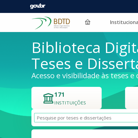
Instituciona
Pular para o conteúdo
Biblioteca Digit
Teses e Disser
Acesso e visibilidade às teses e 
171
INSTITUIÇÕES