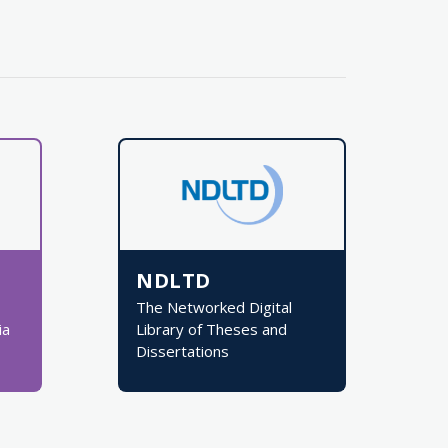
NDLTD
The Networked Digital
ia
Library of Theses and
Dissertations