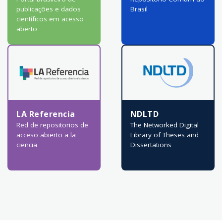
publicações e dados
Brasil
científicos em acesso
aberto
LA Referencia
NDLTD
Red de repositorios de
The Networked Digital
acceso abierto a la
Library of Theses and
ciencia
Dissertations