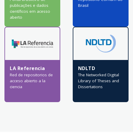
publicações e dados
Brasil
científicos em acesso
aberto
LA Referencia
NDLTD
Red de repositorios de
The Networked Digital
acceso abierto a la
Library of Theses and
ciencia
Dissertations