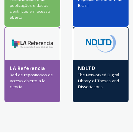
publicações e dados
Brasil
científicos em acesso
aberto
LA Referencia
NDLTD
Red de repositorios de
The Networked Digital
acceso abierto a la
Library of Theses and
ciencia
Dissertations