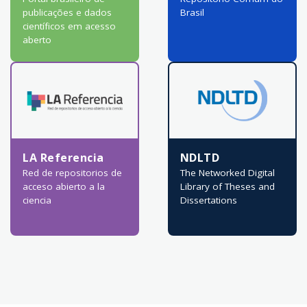
publicações e dados
Brasil
científicos em acesso
aberto
LA Referencia
NDLTD
Red de repositorios de
The Networked Digital
acceso abierto a la
Library of Theses and
ciencia
Dissertations