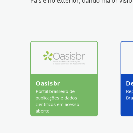
País e no exterior, dando maior visib
Oasisbr
D
Portal brasileiro de
Rep
publicações e dados
Bra
científicos em acesso
aberto