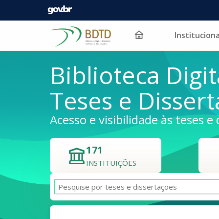
Instituciona
Pular para o conteúdo
Biblioteca Digit
Teses e Disser
Acesso e visibilidade às teses e 
171
INSTITUIÇÕES