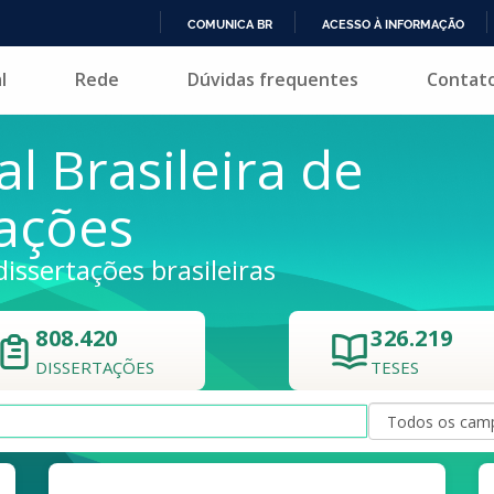
COMUNICA BR
ACESSO À INFORMAÇÃO
IR
l
Rede
Dúvidas frequentes
Contat
PARA
O
CONTEÚDO
al Brasileira de
tações
dissertações brasileiras
808.420
326.219
DISSERTAÇÕES
TESES