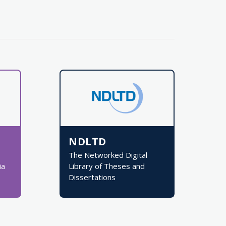
NDLTD
The Networked Digital
ia
Library of Theses and
Dissertations