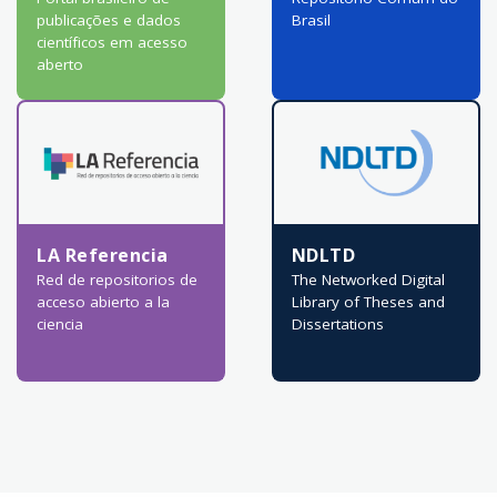
publicações e dados
Brasil
científicos em acesso
aberto
LA Referencia
NDLTD
Red de repositorios de
The Networked Digital
acceso abierto a la
Library of Theses and
ciencia
Dissertations