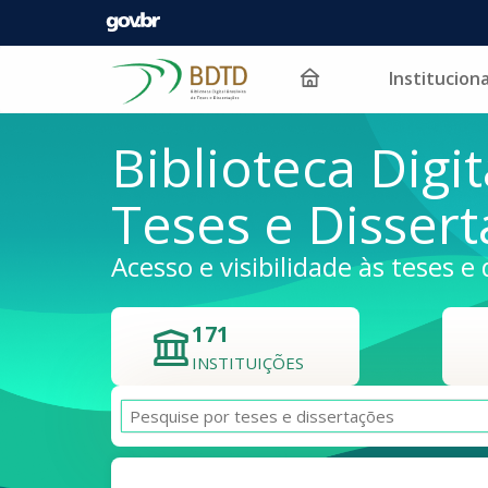
Instituciona
Pular para o conteúdo
Biblioteca Digit
Teses e Disser
Acesso e visibilidade às teses e 
171
INSTITUIÇÕES