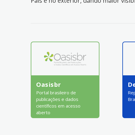
País e no exterior, dando maior visib
Oasisbr
D
Portal brasileiro de
Rep
publicações e dados
Bra
científicos em acesso
aberto