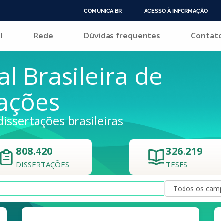
COMUNICA BR
ACESSO À INFORMAÇÃO
IR
l
Rede
Dúvidas frequentes
Contat
PARA
O
CONTEÚDO
al Brasileira de
tações
dissertações brasileiras
808.420
326.219
DISSERTAÇÕES
TESES