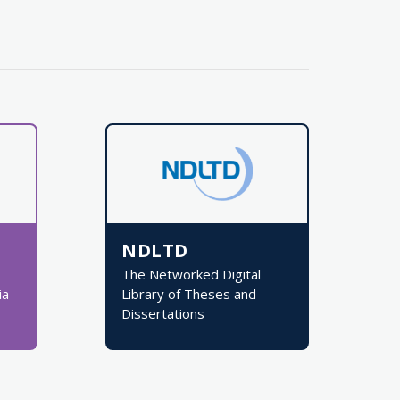
NDLTD
The Networked Digital
ia
Library of Theses and
Dissertations