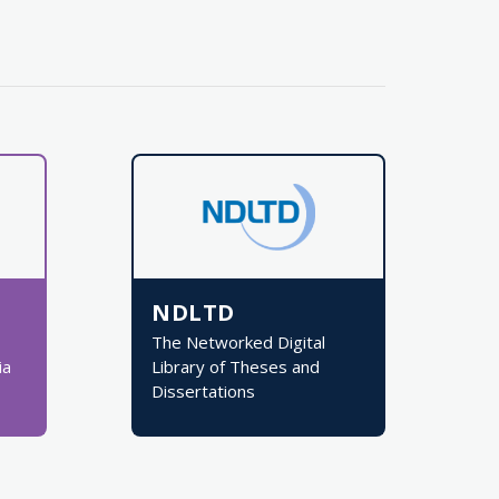
NDLTD
The Networked Digital
ia
Library of Theses and
Dissertations