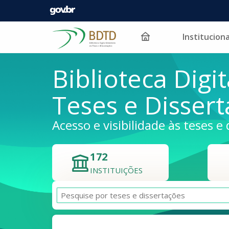
Instituciona
Pular para o conteúdo
Biblioteca Digit
Teses e Disser
Acesso e visibilidade às teses e 
172
INSTITUIÇÕES