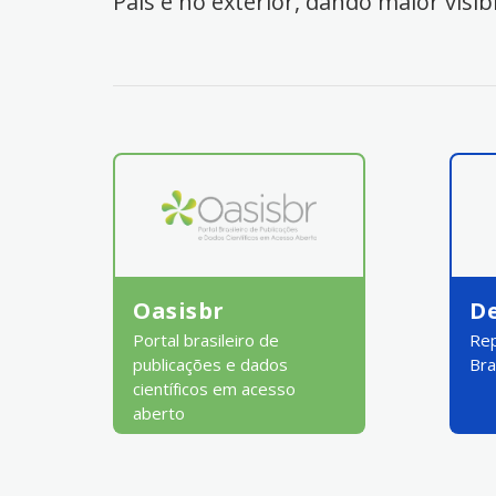
País e no exterior, dando maior visib
Oasisbr
D
Portal brasileiro de
Rep
publicações e dados
Bra
científicos em acesso
aberto