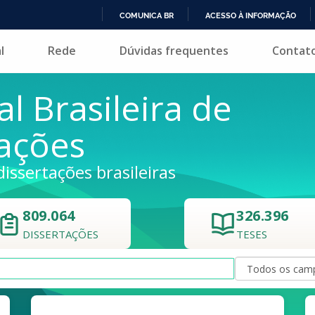
COMUNICA BR
ACESSO À INFORMAÇÃO
IR
l
Rede
Dúvidas frequentes
Contat
PARA
O
CONTEÚDO
al Brasileira de
tações
dissertações brasileiras
809.064
326.396
DISSERTAÇÕES
TESES